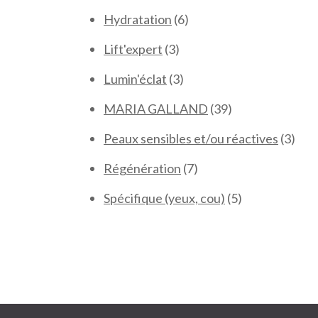
produits
6
Hydratation
6
produits
3
Lift'expert
3
produits
3
Lumin'éclat
3
produits
39
MARIA GALLAND
39
produits
3
Peaux sensibles et/ou réactives
3
prod
7
Régénération
7
produits
5
Spécifique (yeux, cou)
5
produits