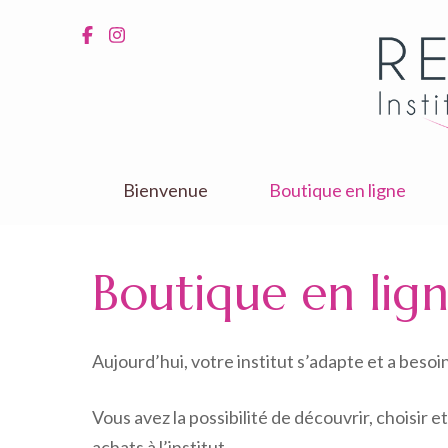
Aller
au
contenu
(Pressez
Entrée)
Bienvenue
Boutique en ligne
Boutique en lig
Aujourd’hui, votre institut s’adapte et a besoi
Vous avez la possibilité de découvrir, choisir 
achats à l’institut.