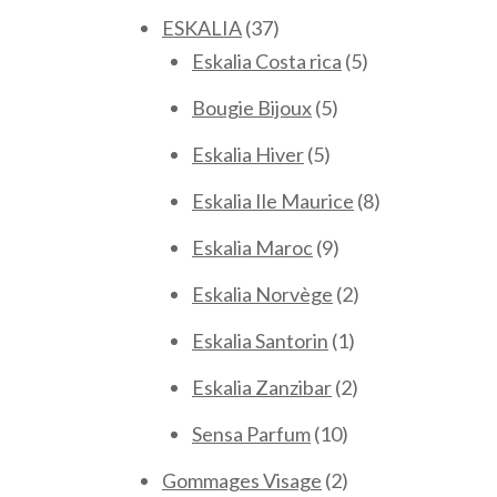
produits
37
ESKALIA
37
produits
5
Eskalia Costa rica
5
produits
5
Bougie Bijoux
5
produits
5
Eskalia Hiver
5
produits
8
Eskalia Ile Maurice
8
produits
9
Eskalia Maroc
9
produits
2
Eskalia Norvège
2
produits
1
Eskalia Santorin
1
produit
2
Eskalia Zanzibar
2
produits
10
Sensa Parfum
10
produits
2
Gommages Visage
2