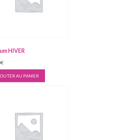
fum HIVER
0
€
OUTER AU PANIER