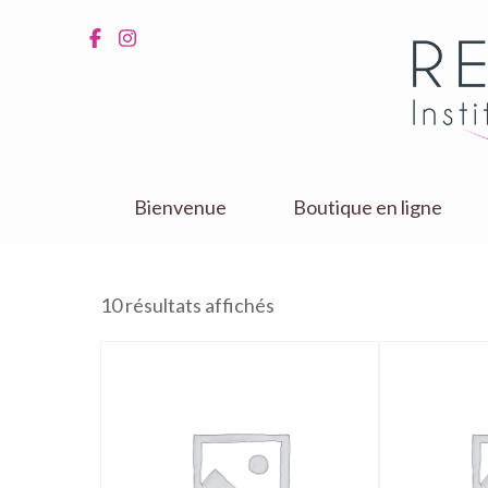
Aller
au
contenu
(Pressez
Entrée)
Bienvenue
Boutique en ligne
10 résultats affichés