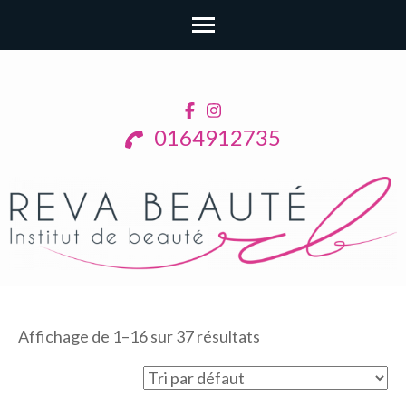
Aller
au
contenu
0164912735
(Pressez
Entrée)
Affichage de 1–16 sur 37 résultats