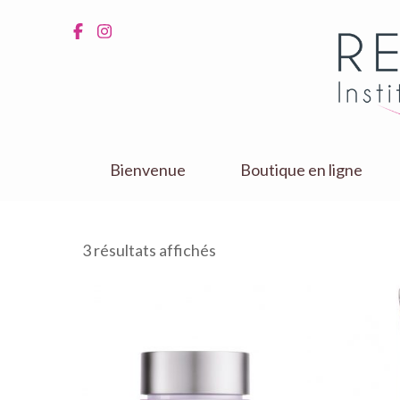
Aller
au
contenu
(Pressez
Entrée)
Bienvenue
Boutique en ligne
3 résultats affichés