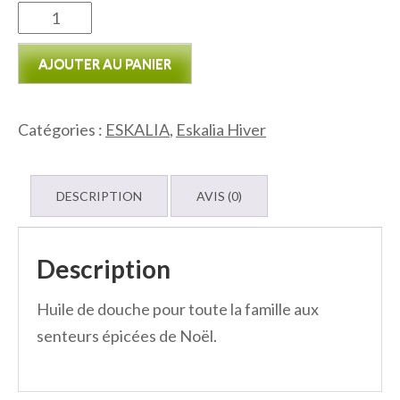
quantité
de
AJOUTER AU PANIER
Huile
de
douche
Catégories :
ESKALIA
,
Eskalia Hiver
Hiver
DESCRIPTION
AVIS (0)
Description
Huile de douche pour toute la famille aux
senteurs épicées de Noël.