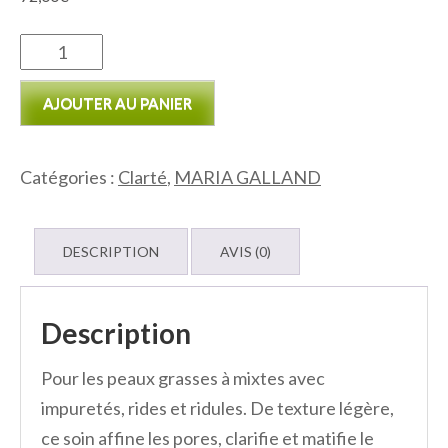
quantité
de
AJOUTER AU PANIER
Soin
affinant
perfecteur
Catégories :
Clarté
,
MARIA GALLAND
de
peau
DESCRIPTION
AVIS (0)
301
Description
Pour les peaux grasses à mixtes avec
impuretés, rides et ridules. De texture légère,
ce soin affine les pores, clarifie et matifie le