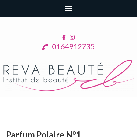
Aller
au
contenu
0164912735
(Pressez
Entrée)
Parfum Polaire N°1