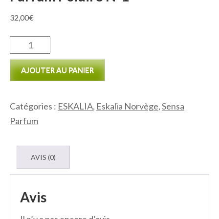
32,00
€
quantité
de
AJOUTER AU PANIER
Parfum
Polaire
N°1
Catégories :
ESKALIA
,
Eskalia Norvège
,
Sensa
Parfum
AVIS (0)
Avis
Il n’y a pas encore d’avis.