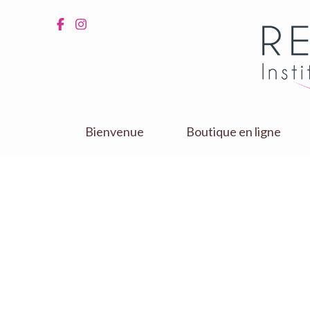
Aller
au
contenu
(Pressez
Entrée)
Bienvenue
Boutique en ligne