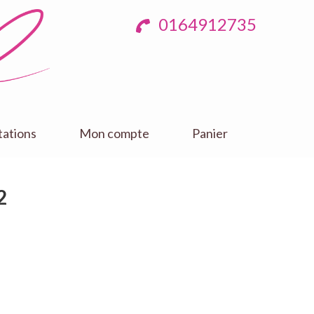
0164912735
tations
Mon compte
Panier
2