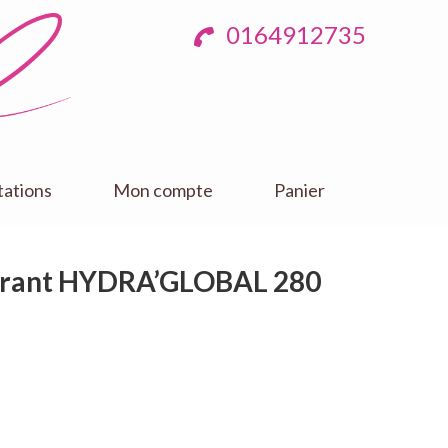
0164912735
tations
Mon compte
Panier
érant HYDRA’GLOBAL 280