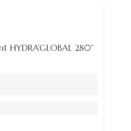
érant HYDRA’GLOBAL 280”