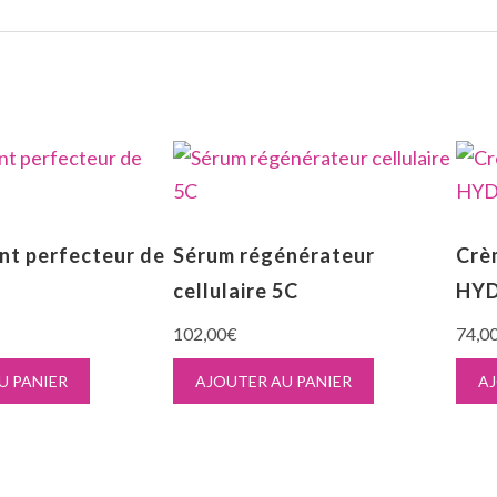
ant perfecteur de
Sérum régénérateur
Crè
cellulaire 5C
HYD
102,00
€
74,0
U PANIER
AJOUTER AU PANIER
AJ