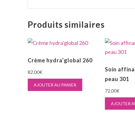
Produits similaires
Crème hydra’global 260
Soin affin
82,00
€
peau 301
AJOUTER AU PANIER
72,00
€
AJOUTER A