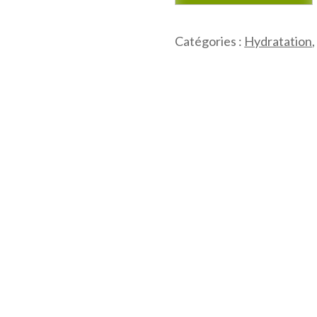
désaltérant
HYDRA'GLOBAL
Catégories :
Hydratation
280