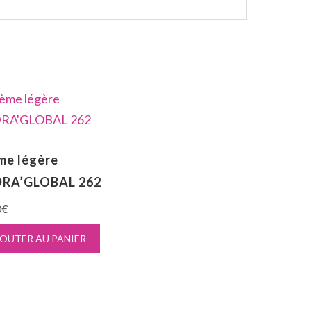
me légère
RA’GLOBAL 262
0
€
OUTER AU PANIER