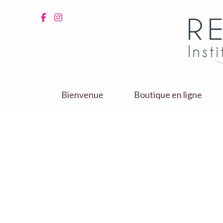
Aller
au
contenu
(Pressez
Entrée)
Bienvenue
Boutique en ligne